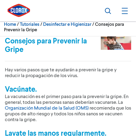
Skip to main navigation
Skip to content
Skip to footer
Search
Ope
Current:
Home
/
Tutoriales
Desinfectar e Higienizar
Consejos para
Prevenir la Gripe
Consejos para Prevenir la
Gripe
Hay varios pasos que te ayudarán a prevenir la gripe y
reducir la propagación de los virus.
Vacúnate.
La vacunación es el primer paso para la prevenir la gripe. En
general, todas las personas sanas deberían vacunarse. La
Organización Mundial de la Salud (OMS)
recomienda que los
grupos de alto riesgo y todos los niños sanos se vacunen
contra la gripe.
Lavate las manos regularmente.