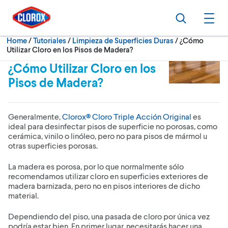
Skip to main navigation
Skip to content
Skip to footer
Search
Ope
Current:
Home
/
Tutoriales
Limpieza de Superficies Duras
¿Cómo
Utilizar Cloro en los Pisos de Madera?
¿Cómo Utilizar Cloro en los
Pisos de Madera?
Generalmente,
Clorox® Cloro Triple Acción Original
es
ideal para desinfectar pisos de superficie no porosas, como
cerámica, vinilo o linóleo, pero no para pisos de mármol u
otras superficies porosas.
La madera es porosa, por lo que normalmente sólo
recomendamos utilizar cloro en superficies exteriores de
madera barnizada, pero no en pisos interiores de dicho
material.
Dependiendo del piso, una pasada de cloro por única vez
podría estar bien. En primer lugar, necesitarás hacer una