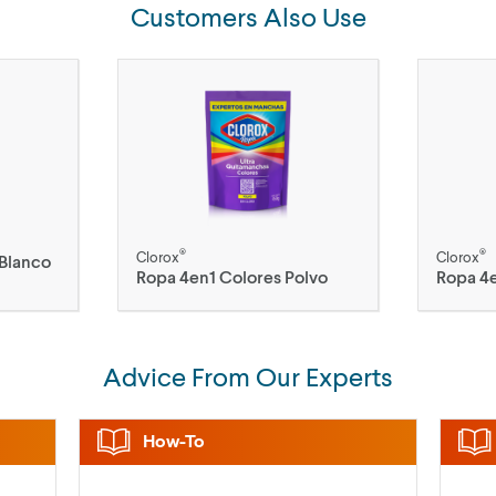
Customers Also Use
®
®
Clorox
Clorox
Blanco
Ropa 4en1 Colores Polvo
Ropa 4e
Advice From Our Experts
How-To