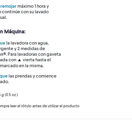
 remojar
máximo 1 hora y
o continúe con su lavado
ual.
n Máquina:
gue
la lavadora con agua,
rgente y 2 medidas de
x®. Para lavadoras con gaveta
ada con ▲ vierta hasta el
 marcado en la misma.
que
las prendas y comience
vado.
 g (0.5 oz.)
mpre leer el rótulo antes de utilizar el producto