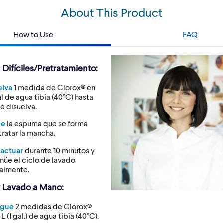
About This Product
How to Use
FAQ
Difíciles/Pretratamiento:
elva
1 medida de Clorox® en
l de agua tibia (40°C) hasta
e disuelva.
ce
la espuma que se forma
tratar la mancha.
 actuar
durante 10 minutos y
núe el ciclo de lavado
almente.
 Lavado a Mano:
egue
2 medidas de Clorox®
 L (1 gal.) de agua tibia (40°C).