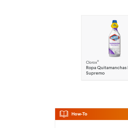
®
Clorox
Ropa Quitamanchas 
Supremo
How-To