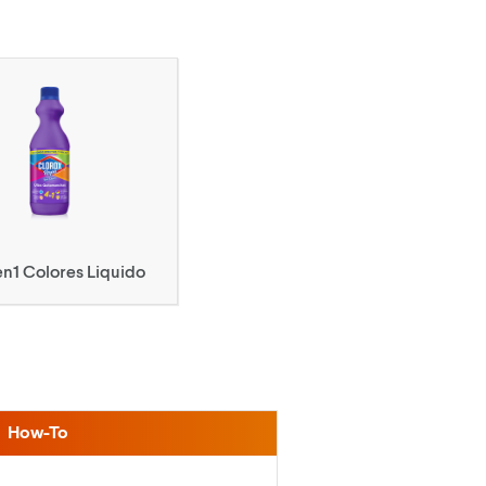
n1 Colores Liquido
How-To