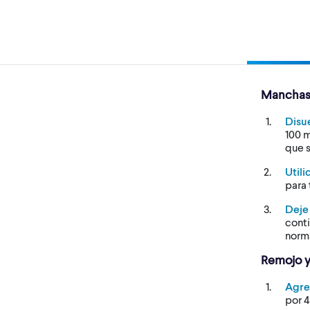
Manchas 
Disu
100 m
que s
Utili
para 
Deje
conti
norm
Remojo y
Agr
por 4