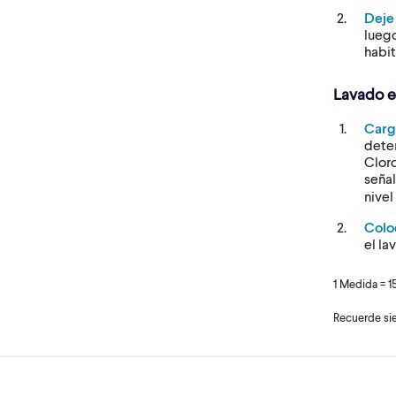
Deje
lueg
habit
Lavado e
Car
dete
Cloro
señal
nivel
Colo
el la
1 Medida = 15
Recuerde sie