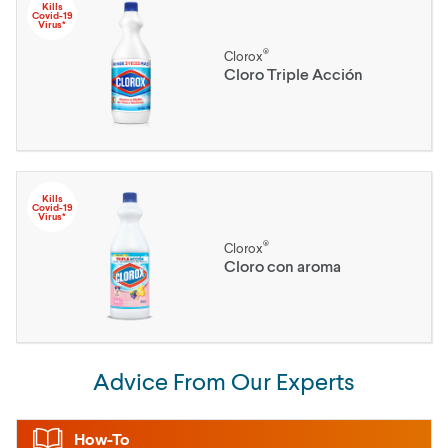
Kills
Covid-19
Virus*
®
Clorox
Cloro Triple Acción
Kills
Covid-19
Virus*
®
Clorox
Cloro con aroma
Advice From Our Experts
How-To