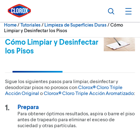
Skip to main navigation
Skip to content
Skip to footer
Search
Ope
Current:
Home
/
Tutoriales
Limpieza de Superficies Duras
Cómo
Limpiar y Desinfectar los Pisos
Cómo Limpiar y Desinfectar
los Pisos
Sigue los siguientes pasos para limpiar, desinfectar y
desodorizar pisos no porosos con
Clorox® Cloro Triple
Acción Original
o
Clorox® Cloro Triple Acción Aromatizado
:
Prepara
Para obtener óptimos resultados, aspira o barre el piso
antes de trapearlo para eliminar el exceso de
suciedad y otras partículas.