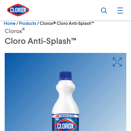
Skip to main navigation
Skip to content
Skip to footer
Search
Ope
Current:
Home
/
Products
Clorox® Cloro Anti-Splash™
®
Clorox
Cloro Anti-Splash™